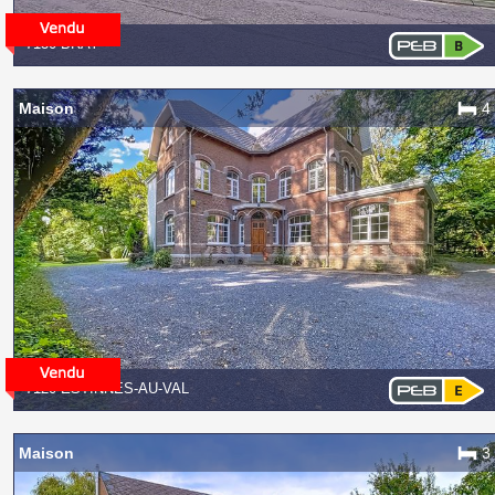
7130 BRAY
Maison
4
7120 ESTINNES-AU-VAL
Maison
3