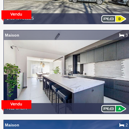
1400 NIVELLES
Maison
3
7011 GHLIN
Maison
2