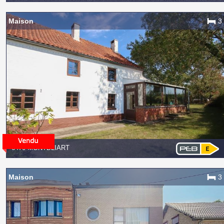
Maison
3
6470 MONTBLIART
Maison
3