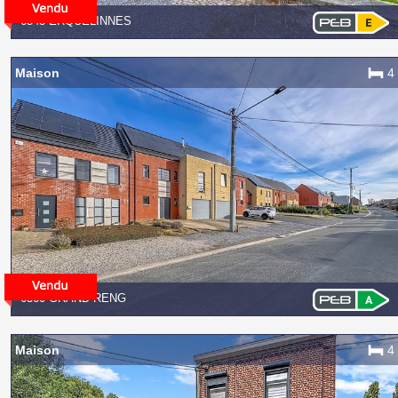
6543 ERQUELINNES
Maison
4
6560 GRAND-RENG
Maison
4