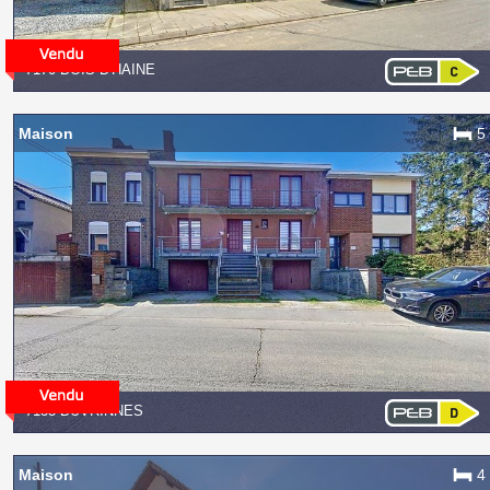
7170 BOIS-D'HAINE
Maison
5
7133 BUVRINNES
Maison
4