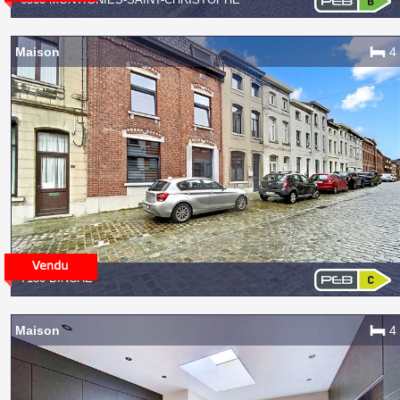
Maison
4
7130 BINCHE
Maison
4