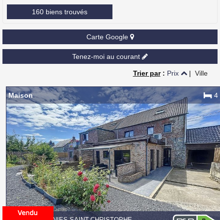
160 biens trouvés
Carte Google
Tenez-moi au courant
Trier par
:
Prix
|
Ville
Maison
4
6560 MONTIGNIES-SAINT-CHRISTOPHE