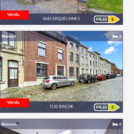
6543 ERQUELINNES
Maison
4
7130 BINCHE
Maison
4