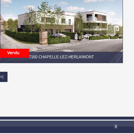
7160 CHAPELLE-LEZ-HERLAIMONT
>|
il:
info@confort-invest.be
X
Omnicasa