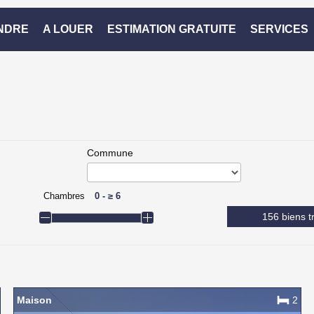
NDRE
A LOUER
ESTIMATION GRATUITE
SERVICES
Commune
Chambres
0
-
≥
6
156 biens t
Maison
2