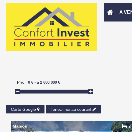
A VE
Prix
0 €
-
≥
2 000 000 €
Carte Google
Tenez-moi au courant
Maison
2