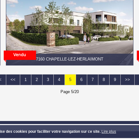
7160 CHAPELLE-LEZ-HERLAIMONT
<
<<
1
2
3
4
5
6
7
8
9
>>
Page 5/20
VEST
- Route de Mons 313 - 7131 Waudrez (Binche) - Tél: 064/33.81.39 - Ema
lise des cookies pour faciliter votre navigation sur ce site.
Lire plus
et textes copyright © Groupe Confort Invest - Design et code source copyright © 