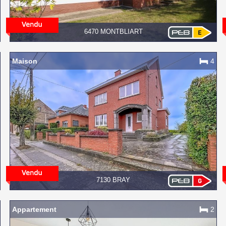
6470 MONTBLIART
Maison
4
7130 BRAY
Appartement
2