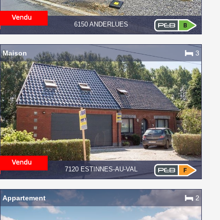
6150 ANDERLUES
Maison
3
7120 ESTINNES-AU-VAL
Appartement
2