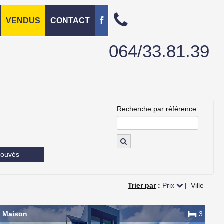
VENDUS
CONTACT
064/33.81.39
Recherche par référence
rouvés
Trier par
:
Prix
|
Ville
Maison
3