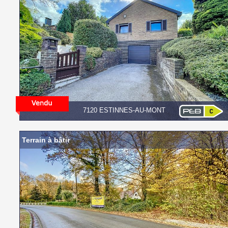
7120 ESTINNES-AU-MONT
Terrain à bâtir