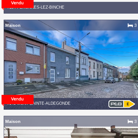
7134 PERONNES-LEZ-BINCHE
Maison
3
7141 MONT-SAINTE-ALDEGONDE
Maison
3