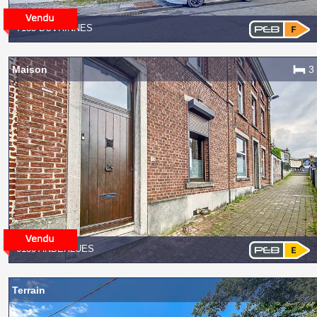
7133 BUVRINNES
Maison
3
6150 ANDERLUES
Terrain