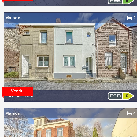
Maison
2
7134 EPINOIS
Maison
4