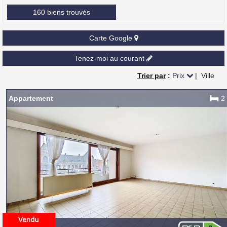
160 biens trouvés
Carte Google
Tenez-moi au courant
Trier par
:
Prix
|
Ville
Appartement
2
7130 BINCHE