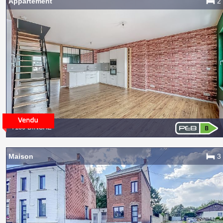
Appartement
2
7130 BINCHE
Maison
3