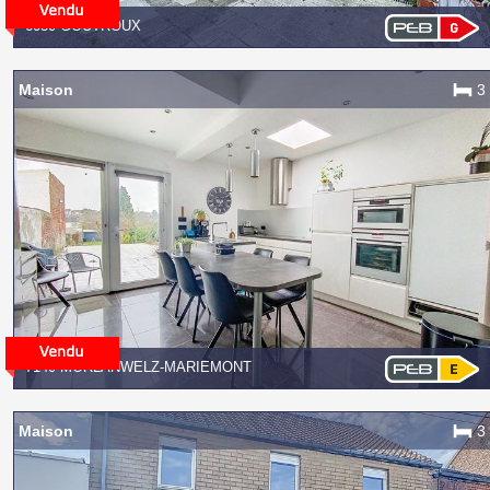
6030 GOUTROUX
Maison
3
7140 MORLANWELZ-MARIEMONT
Maison
3