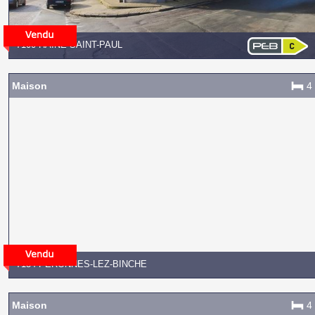
7100 HAINE-SAINT-PAUL
Maison
4
7134 PERONNES-LEZ-BINCHE
Maison
4