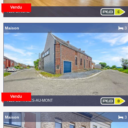
7130 BINCHE
Maison
3
7120 ESTINNES-AU-MONT
Maison
3