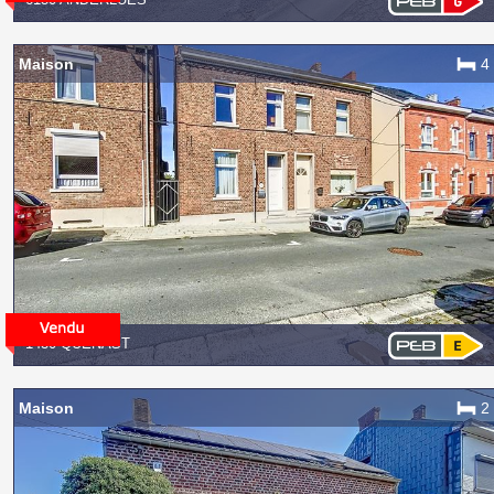
Maison
4
1430 QUENAST
Maison
2