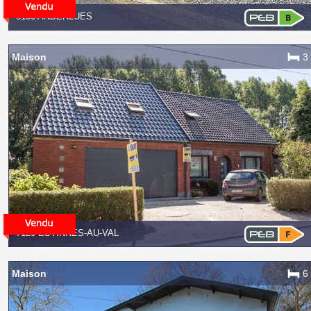
6150 ANDERLUES
Maison
3
7120 ESTINNES-AU-VAL
Maison
6