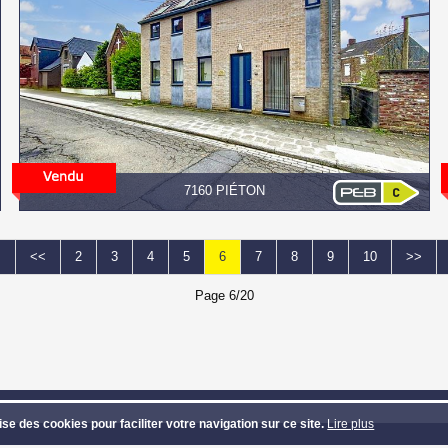
7160 PIÉTON
<
<<
2
3
4
5
6
7
8
9
10
>>
Page 6/20
VEST
- Route de Mons 313 - 7131 Waudrez (Binche) - Tél: 064/33.81.39 - Ema
lise des cookies pour faciliter votre navigation sur ce site.
Lire plus
et textes copyright © Groupe Confort Invest - Design et code source copyright © 