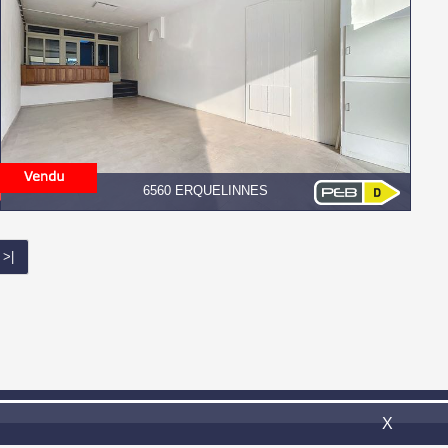
6560 ERQUELINNES
>|
il:
info@confort-invest.be
X
Omnicasa