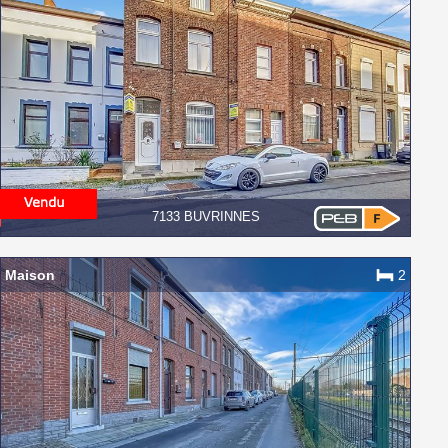
7133 BUVRINNES
Maison
2