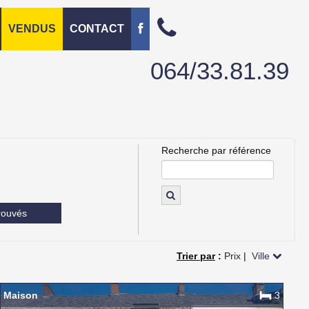
VENDUS
CONTACT
064/33.81.39
Recherche par référence
rouvés
Trier par
:
Prix
|
Ville
Maison
3