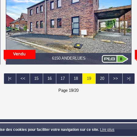
6150 ANDERLUES
|<
<<
15
16
17
18
19
20
>>
>|
Page 19/20
VEST
- Route de Mons 313 - 7131 Waudrez (Binche) - Tél: 064/33.81.39 - Ema
lise des cookies pour faciliter votre navigation sur ce site.
Lire plus
et textes copyright © Groupe Confort Invest - Design et code source copyright © 