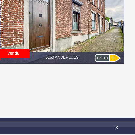
6150 ANDERLUES
il:
info@confort-invest.be
X
Omnicasa