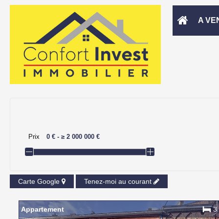
A VE
Prix
0 €
-
≥
2 000 000 €
Carte Google
Tenez-moi au courant
Appartement
3