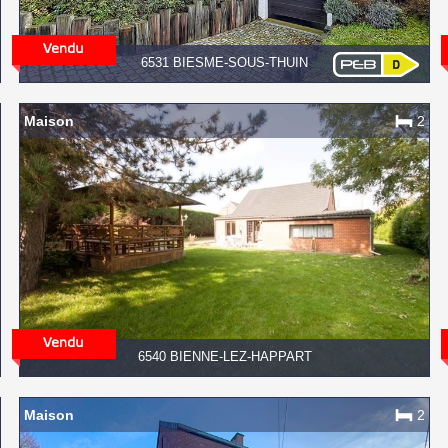
6531 BIESME-SOUS-THUIN
Maison
2
6540 BIENNE-LEZ-HAPPART
Maison
2