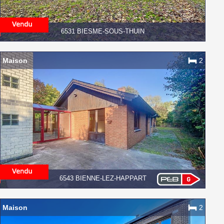
6531 BIESME-SOUS-THUIN
Maison
2
6543 BIENNE-LEZ-HAPPART
Maison
2