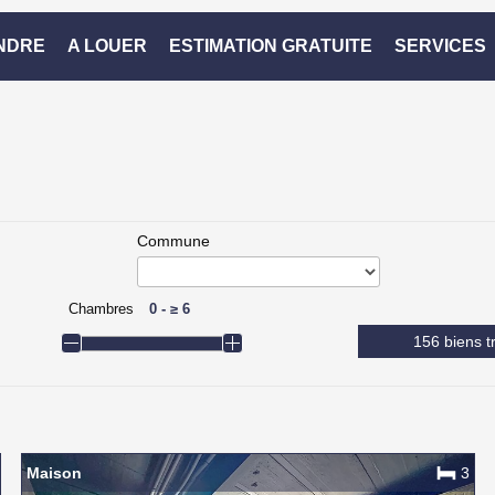
NDRE
A LOUER
ESTIMATION GRATUITE
SERVICES
Commune
Chambres
0
-
≥
6
156 biens t
Maison
3