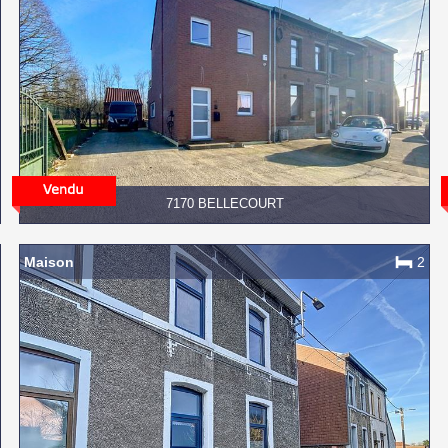
7170 BELLECOURT
Maison
2