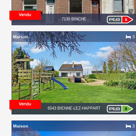
7130 BINCHE
Maison
3
6543 BIENNE-LEZ-HAPPART
Maison
3