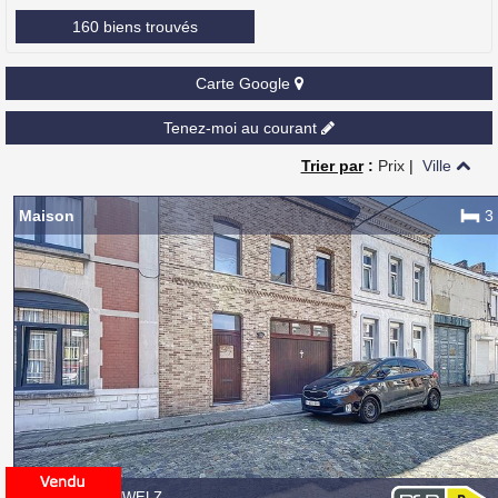
160 biens trouvés
Carte Google
Tenez-moi au courant
Trier par
:
Prix
|
Ville
Maison
3
7140 MORLANWELZ