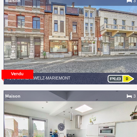
Maison
3
7140 MORLANWELZ-MARIEMONT
Maison
3