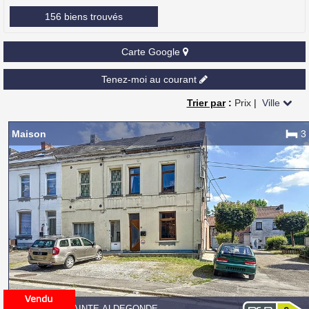
156 biens trouvés
Carte Google
Tenez-moi au courant
Trier par
:
Prix
|
Ville
Maison
3
7141 MONT-SAINTE-ALDEGONDE