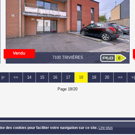
7100 TRIVIÈRES
|<
<<
14
15
16
17
18
19
20
>>
>|
Page 18/20
VEST
- Route de Mons 313 - 7131 Waudrez (Binche) - Tél: 064/33.81.39 - Ema
lise des cookies pour faciliter votre navigation sur ce site.
Lire plus
et textes copyright © Groupe Confort Invest - Design et code source copyright © 