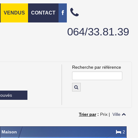
VENDUS
CONTACT
064/33.81.39
Recherche par référence
rouvés
Trier par
:
Prix
|
Ville
Maison
2