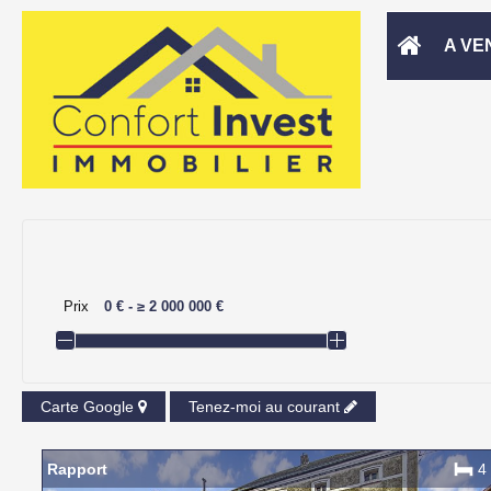
A VE
Prix
0 €
-
≥
2 000 000 €
Carte Google
Tenez-moi au courant
Rapport
4