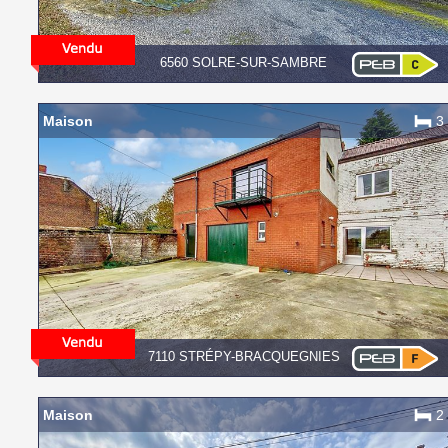
6560 SOLRE-SUR-SAMBRE
Maison
3
7110 STRÉPY-BRACQUEGNIES
Maison
2