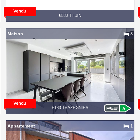
6530 THUIN
Maison
3
6183 TRAZEGNIES
Appartement
1