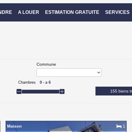
NDRE
A LOUER
ESTIMATION GRATUITE
SERVICES
Commune
Chambres
0
-
≥
6
155 biens t
Maison
1