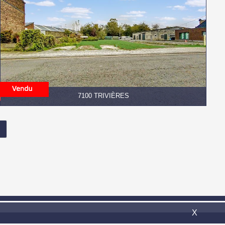
7100 TRIVIÈRES
il:
info@confort-invest.be
X
Omnicasa