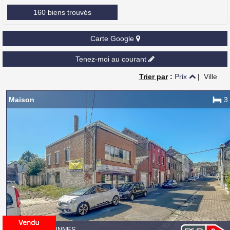
160 biens trouvés
Carte Google
Tenez-moi au courant
Trier par
:
Prix
|
Ville
Maison
3
6560 ERQUELINNES