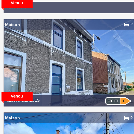
7130 BRAY
Maison
2
6150 ANDERLUES
Maison
2