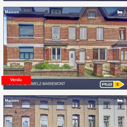
Maison
3
7140 MORLANWELZ-MARIEMONT
Maison
3