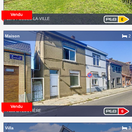
5070 FOSSES-LA-VILLE
Maison
2
7100 LA LOUVIÈRE
Villa
3