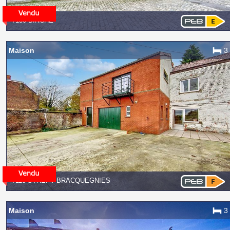
7130 BINCHE
Maison
3
7110 STRÉPY-BRACQUEGNIES
Maison
3