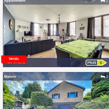
Appartement
2
7130 BINCHE
Maison
2