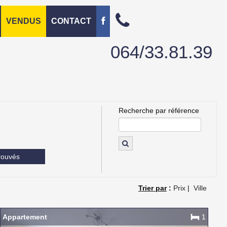
VENDUS
CONTACT
064/33.81.39
Recherche par référence
rouvés
Trier par
:
Prix
|
Ville
Appartement
1