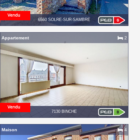
6560 SOLRE-SUR-SAMBRE
Appartement
2
7130 BINCHE
Maison
4