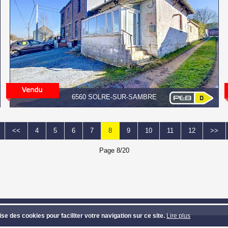
6560 SOLRE-SUR-SAMBRE
<<
4
5
6
7
8
9
10
11
12
>>
Page 8/20
VEST
- Route de Mons 313 - 7131 Waudrez (Binche) - Tél: 064/33.81.39 - Ema
lise des cookies pour faciliter votre navigation sur ce site.
Lire plus
et textes copyright © Groupe Confort Invest - Design et code source copyright © 