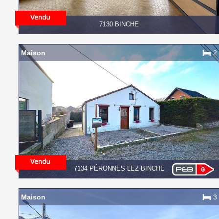
7130 BINCHE
Maison
2
7134 PÉRONNES-LEZ-BINCHE
Maison
3