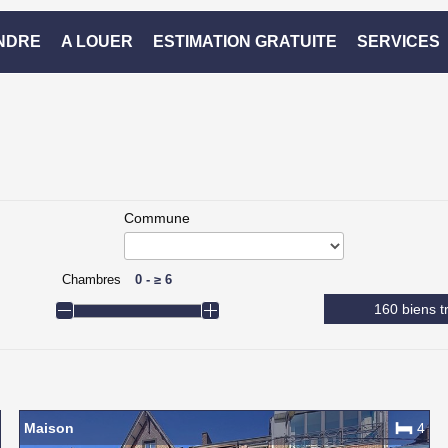
NDRE
A LOUER
ESTIMATION GRATUITE
SERVICES
Commune
Chambres
0
-
≥
6
160 biens t
Maison
4