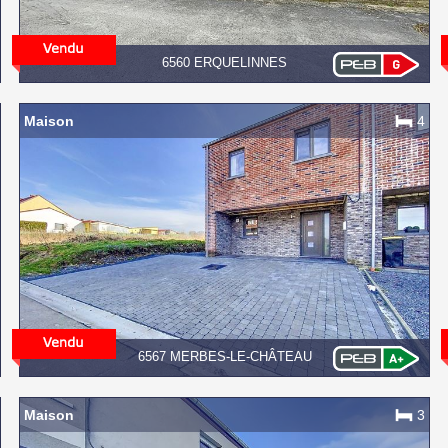
6560 ERQUELINNES
Maison
4
6567 MERBES-LE-CHÂTEAU
Maison
3