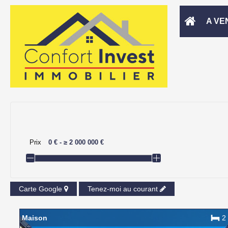
A VE
Prix
0 €
-
≥
2 000 000 €
Carte Google
Tenez-moi au courant
Maison
2