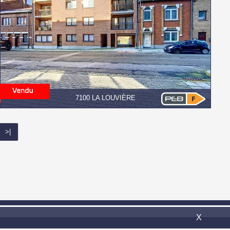
7100 LA LOUVIÈRE
>|
il:
info@confort-invest.be
X
Omnicasa