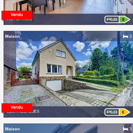
7134 EPINOIS
Maison
3
6150 ANDERLUES
Maison
3