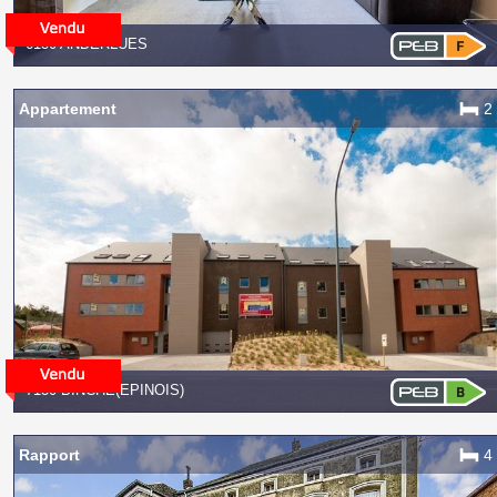
6150 ANDERLUES
Appartement
2
7130 BINCHE(EPINOIS)
Rapport
4